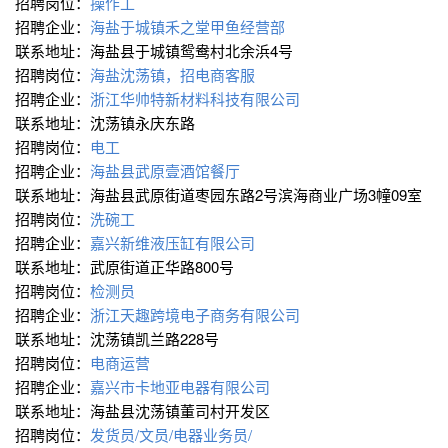
招聘岗位：
操作工
招聘企业：
海盐于城镇禾之堂甲鱼经营部
联系地址：海盐县于城镇鸳鸯村北余浜4号
招聘岗位：
海盐沈荡镇，招电商客服
招聘企业：
浙江华帅特新材料科技有限公司
联系地址：沈荡镇永庆东路
招聘岗位：
电工
招聘企业：
海盐县武原壹酒馆餐厅
联系地址：海盐县武原街道枣园东路2号滨海商业广场3幢09室
招聘岗位：
洗碗工
招聘企业：
嘉兴新维液压缸有限公司
联系地址：武原街道正华路800号
招聘岗位：
检测员
招聘企业：
浙江天趣跨境电子商务有限公司
联系地址：沈荡镇凯兰路228号
招聘岗位：
电商运营
招聘企业：
嘉兴市卡地亚电器有限公司
联系地址：海盐县沈荡镇董司村开发区
招聘岗位：
发货员/文员/电器业务员/