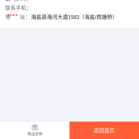
联系手机：
****
地 址：
海盐县海河大道1583（海盐/西塘桥）
返回首页
电话咨询