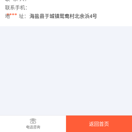
联系手机：
****
地 址：
海盐县于城镇鸳鸯村北余浜4号
返回首页
电话咨询