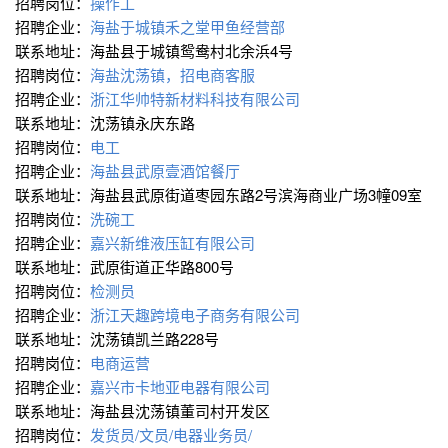
招聘岗位：
操作工
招聘企业：
海盐于城镇禾之堂甲鱼经营部
联系地址：海盐县于城镇鸳鸯村北余浜4号
招聘岗位：
海盐沈荡镇，招电商客服
招聘企业：
浙江华帅特新材料科技有限公司
联系地址：沈荡镇永庆东路
招聘岗位：
电工
招聘企业：
海盐县武原壹酒馆餐厅
联系地址：海盐县武原街道枣园东路2号滨海商业广场3幢09室
招聘岗位：
洗碗工
招聘企业：
嘉兴新维液压缸有限公司
联系地址：武原街道正华路800号
招聘岗位：
检测员
招聘企业：
浙江天趣跨境电子商务有限公司
联系地址：沈荡镇凯兰路228号
招聘岗位：
电商运营
招聘企业：
嘉兴市卡地亚电器有限公司
联系地址：海盐县沈荡镇董司村开发区
招聘岗位：
发货员/文员/电器业务员/