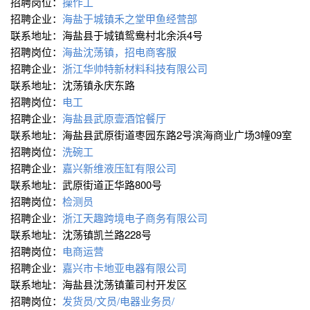
招聘岗位：
操作工
招聘企业：
海盐于城镇禾之堂甲鱼经营部
联系地址：海盐县于城镇鸳鸯村北余浜4号
招聘岗位：
海盐沈荡镇，招电商客服
招聘企业：
浙江华帅特新材料科技有限公司
联系地址：沈荡镇永庆东路
招聘岗位：
电工
招聘企业：
海盐县武原壹酒馆餐厅
联系地址：海盐县武原街道枣园东路2号滨海商业广场3幢09室
招聘岗位：
洗碗工
招聘企业：
嘉兴新维液压缸有限公司
联系地址：武原街道正华路800号
招聘岗位：
检测员
招聘企业：
浙江天趣跨境电子商务有限公司
联系地址：沈荡镇凯兰路228号
招聘岗位：
电商运营
招聘企业：
嘉兴市卡地亚电器有限公司
联系地址：海盐县沈荡镇董司村开发区
招聘岗位：
发货员/文员/电器业务员/