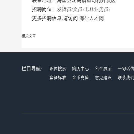
联系地址：海盐县沈荡镇董司村开发区
招聘岗位：
发货员/文员/电器业务员/
更多招聘信息,请访问
海盐人才网
相关文章
栏目导航:
职位搜索
简历中心
名企展示
一句话
套餐标准
金币充值
意见建议
联系我