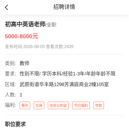
招聘详情
初高中英语老师
/全职
5000-8000元
发布时间:2026-08-09 查看次数:2439
类别:
教师
要求:
性别不限/ 学历本科/经验1-3年/年龄年龄不限
区域:
武原街道华丰路1298芳满庭商业2幢105室
人数:
1
福利:
餐补
社保
住房公积金
节日福利
年假
职位要求